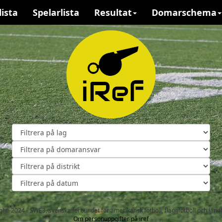
lista
Spelarlista
Resultat
Domarschema
ght: 2024 - SWE3, svenska förbundet för amerikansk fotboll, flaggfotboll och land
Om personuppgifter på iref