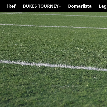
iRef
DUKES TOURNEY
Domarlista
Lag
Copyri