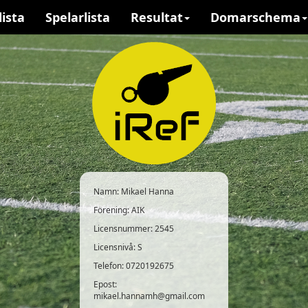
lista
Spelarlista
Resultat
Domarschema
Namn:
Mikael Hanna
Förening:
AIK
Licensnummer:
2545
Licensnivå:
S
Telefon:
0720192675
Epost:
mikael.hannamh@gmail.com