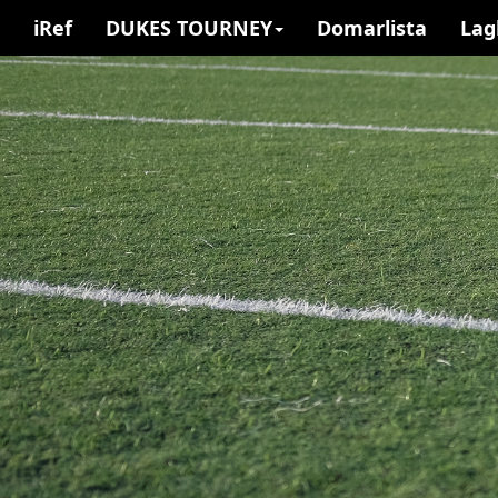
iRef
DUKES TOURNEY
Domarlista
Lag