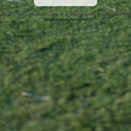
ght: 2024 - SWE3, svenska förbundet för amerikansk fotboll, flaggfotboll och land
Om personuppgifter på iref